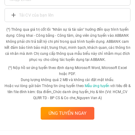
Tải CV của bạn lên
(*) Thông qua giá trị cốt lõi "Nhân sự là tài sản" hướng đến quy trình tuyển
dụng: Công khai - Công bằng - Công tâm, ứng viên ứng tuyển vào ABBANK
không phải chi trả bất kỳ chi phí trong quá trình tuyển dụng. ABBANK cam
kết đảm bảo tính bảo mật, trung thực, minh bạch, khách quan, các thông tin
cá nhân mà Anh Chị cung cấp thông qua mẫu biểu này chỉ nhằm mục đích
phục vụ cho công tác tuyển dụng tại ABBANK.
(*) Nộp hồ sơ ứng tuyển theo định dạng Microsoft Word, Microsoft Excel
hoặc PDF.
Dung lượng không quá 2 MB và không cài đặt mật khẩu.
Hoặc vui lòng gửi bản Thông tin ứng tuyển theo
Mẫu ứng tuyển
với tiêu đề &
tên file đính kèm: Địa điểm_Chức danh ứng tuyển_Họ & tên (Vd: HCM_CV
QLRR TD - BP CS & Co che_Nguyen Van A)
ỨNG TUYỂN NGAY