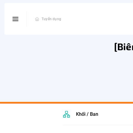
Tuyển dụng
[Bi
Khối / Ban