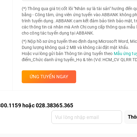
(*) Thông qua giá trị cốt lõi "Nhân sự là tài sản" hướng đến 
bằng - Công tâm, ứng viên ứng tuyển vào ABBANK không phải 
trình tuyển dụng. ABBANK cam kết đảm bảo tính bảo mật, t
các thông tin cá nhân mà Anh Chị cung cấp thông qua mẫu 
cho công tác tuyển dụng tại ABBANK.
(*) Nộp hồ sơ ứng tuyển theo định dạng Microsoft Word, Mic
Dung lượng không quá 2 MB và không cài đặt mật khẩu.
Hoặc vui lòng gửi bản Thông tin ứng tuyển theo
Mẫu ứng tu
điểm_Chức danh ứng tuyển_Họ & tên (Vd: HCM_CV QLRR TD 
ỨNG TUYỂN NGAY
800.1159 hoặc 028.38365.365