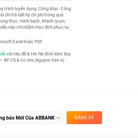
quy trình tuyển dụng: Công khai - Công
chi trả bất kỳ chi phí trong quá
rung thực, minh bạch, khách quan,
biểu này chỉ nhằm mục đích phục vụ
rosoft Excel hoặc PDF.
yển
với tiêu đề & tên file đính kèm: Địa
- BP CS & Co che_Nguyen Van A)
ĐĂNG KÝ