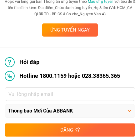
Hoặc vui lòng gửi bản Thông tin ứng tuyển theo
Mẫu ứng tuyển
với tiêu đề &
tên file đính kèm: Địa điểm_Chức danh ứng tuyển_Họ & tên (Vd: HCM_CV
QLRR TD - BP CS & Co che_Nguyen Van A)
ỨNG TUYỂN NGAY
Hỏi đáp
Hotline 1800.1159 hoặc 028.38365.365
ĐĂNG KÝ