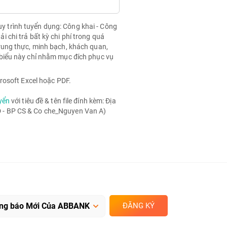
quy trình tuyển dụng: Công khai - Công
chi trả bất kỳ chi phí trong quá
rung thực, minh bạch, khách quan,
biểu này chỉ nhằm mục đích phục vụ
rosoft Excel hoặc PDF.
yển
với tiêu đề & tên file đính kèm: Địa
- BP CS & Co che_Nguyen Van A)
ĐĂNG KÝ