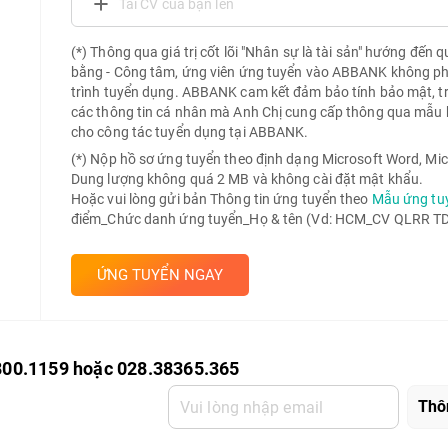
Tải CV của bạn lên
(*) Thông qua giá trị cốt lõi "Nhân sự là tài sản" hướng đến 
bằng - Công tâm, ứng viên ứng tuyển vào ABBANK không phải 
trình tuyển dụng. ABBANK cam kết đảm bảo tính bảo mật, t
các thông tin cá nhân mà Anh Chị cung cấp thông qua mẫu 
cho công tác tuyển dụng tại ABBANK.
(*) Nộp hồ sơ ứng tuyển theo định dạng Microsoft Word, Mic
Dung lượng không quá 2 MB và không cài đặt mật khẩu.
Hoặc vui lòng gửi bản Thông tin ứng tuyển theo
Mẫu ứng tu
điểm_Chức danh ứng tuyển_Họ & tên (Vd: HCM_CV QLRR TD 
ỨNG TUYỂN NGAY
800.1159 hoặc 028.38365.365