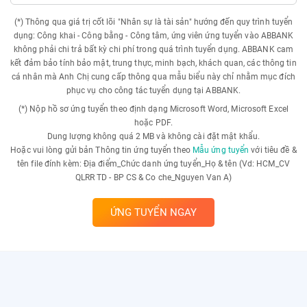
(*) Thông qua giá trị cốt lõi "Nhân sự là tài sản" hướng đến quy trình tuyển
dụng: Công khai - Công bằng - Công tâm, ứng viên ứng tuyển vào ABBANK
không phải chi trả bất kỳ chi phí trong quá trình tuyển dụng. ABBANK cam
kết đảm bảo tính bảo mật, trung thực, minh bạch, khách quan, các thông tin
cá nhân mà Anh Chị cung cấp thông qua mẫu biểu này chỉ nhằm mục đích
phục vụ cho công tác tuyển dụng tại ABBANK.
(*) Nộp hồ sơ ứng tuyển theo định dạng Microsoft Word, Microsoft Excel
hoặc PDF.
Dung lượng không quá 2 MB và không cài đặt mật khẩu.
Hoặc vui lòng gửi bản Thông tin ứng tuyển theo
Mẫu ứng tuyển
với tiêu đề &
tên file đính kèm: Địa điểm_Chức danh ứng tuyển_Họ & tên (Vd: HCM_CV
QLRR TD - BP CS & Co che_Nguyen Van A)
ỨNG TUYỂN NGAY
Hỏi đáp