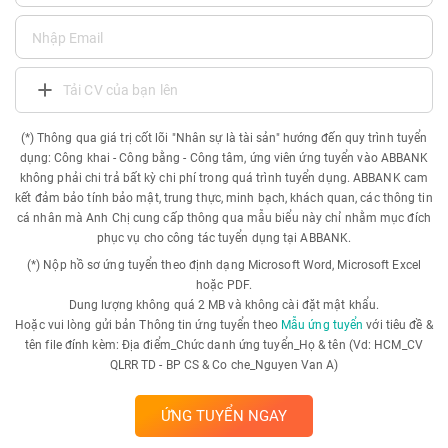
Tải CV của bạn lên
(*) Thông qua giá trị cốt lõi "Nhân sự là tài sản" hướng đến quy trình tuyển
dụng: Công khai - Công bằng - Công tâm, ứng viên ứng tuyển vào ABBANK
không phải chi trả bất kỳ chi phí trong quá trình tuyển dụng. ABBANK cam
kết đảm bảo tính bảo mật, trung thực, minh bạch, khách quan, các thông tin
cá nhân mà Anh Chị cung cấp thông qua mẫu biểu này chỉ nhằm mục đích
phục vụ cho công tác tuyển dụng tại ABBANK.
(*) Nộp hồ sơ ứng tuyển theo định dạng Microsoft Word, Microsoft Excel
hoặc PDF.
Dung lượng không quá 2 MB và không cài đặt mật khẩu.
Hoặc vui lòng gửi bản Thông tin ứng tuyển theo
Mẫu ứng tuyển
với tiêu đề &
tên file đính kèm: Địa điểm_Chức danh ứng tuyển_Họ & tên (Vd: HCM_CV
QLRR TD - BP CS & Co che_Nguyen Van A)
ỨNG TUYỂN NGAY