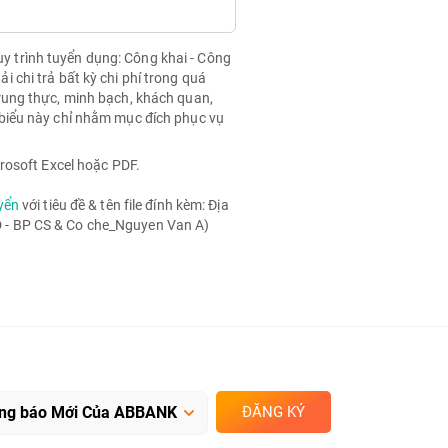
quy trình tuyển dụng: Công khai - Công
chi trả bất kỳ chi phí trong quá
rung thực, minh bạch, khách quan,
biểu này chỉ nhằm mục đích phục vụ
rosoft Excel hoặc PDF.
yển
với tiêu đề & tên file đính kèm: Địa
- BP CS & Co che_Nguyen Van A)
ĐĂNG KÝ