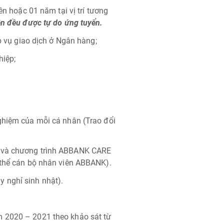
ên hoặc 01 năm tại vị trí tương
lên đều được tự do ứng tuyển.
ệp vụ giao dịch ở Ngân hàng;
hiệp;
ghiệm của mỗi cá nhân (Trao đổi
g và chương trình ABBANK CARE
 thể cán bộ nhân viên ABBANK).
 nghỉ sinh nhật).
m 2020 – 2021 theo khảo sát từ