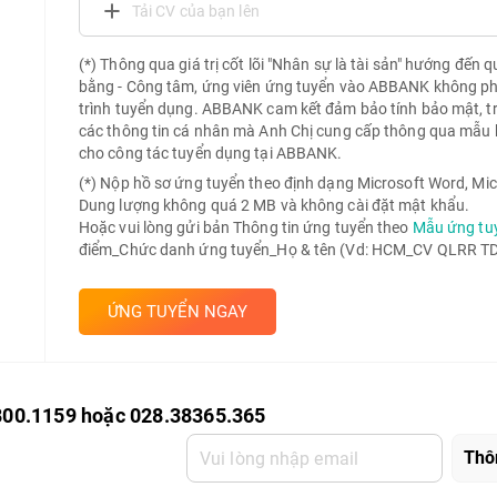
Tải CV của bạn lên
(*) Thông qua giá trị cốt lõi "Nhân sự là tài sản" hướng đến 
bằng - Công tâm, ứng viên ứng tuyển vào ABBANK không phải 
trình tuyển dụng. ABBANK cam kết đảm bảo tính bảo mật, t
các thông tin cá nhân mà Anh Chị cung cấp thông qua mẫu 
cho công tác tuyển dụng tại ABBANK.
(*) Nộp hồ sơ ứng tuyển theo định dạng Microsoft Word, Mic
Dung lượng không quá 2 MB và không cài đặt mật khẩu.
Hoặc vui lòng gửi bản Thông tin ứng tuyển theo
Mẫu ứng tu
điểm_Chức danh ứng tuyển_Họ & tên (Vd: HCM_CV QLRR TD 
ỨNG TUYỂN NGAY
800.1159 hoặc 028.38365.365