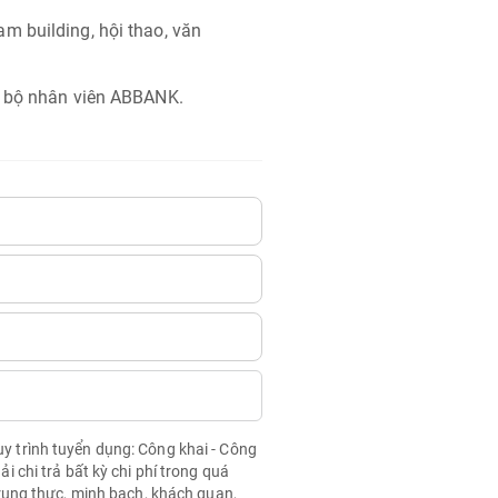
m building, hội thao, văn
n bộ nhân viên ABBANK.
quy trình tuyển dụng: Công khai - Công
chi trả bất kỳ chi phí trong quá
rung thực, minh bạch, khách quan,