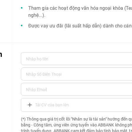
Tham gia các hoạt động văn hóa ngoại khóa (Tea
nghệ...).
Được vay ưu đãi (lãi suất hấp dẫn) dành cho cá
n
Tải CV của bạn lên
(*) Thông qua giá trị cốt lõi "Nhân sự là tài sản" hướng đến 
bằng - Công tâm, ứng viên ứng tuyển vào ABBANK không phải 
trình tuyển dụng. ABBANK cam kết đảm bảo tính bảo mật, t