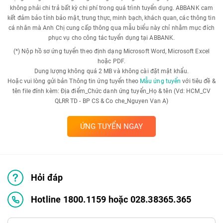
không phải chi trả bất kỳ chi phí trong quá trình tuyển dụng. ABBANK cam
kết đảm bảo tính bảo mật, trung thực, minh bạch, khách quan, các thông tin
cá nhân mà Anh Chị cung cấp thông qua mẫu biểu này chỉ nhằm mục đích
phục vụ cho công tác tuyển dụng tại ABBANK.
(*) Nộp hồ sơ ứng tuyển theo định dạng Microsoft Word, Microsoft Excel
hoặc PDF.
Dung lượng không quá 2 MB và không cài đặt mật khẩu.
Hoặc vui lòng gửi bản Thông tin ứng tuyển theo
Mẫu ứng tuyển
với tiêu đề &
tên file đính kèm: Địa điểm_Chức danh ứng tuyển_Họ & tên (Vd: HCM_CV
QLRR TD - BP CS & Co che_Nguyen Van A)
ỨNG TUYỂN NGAY
Hỏi đáp
Hotline 1800.1159 hoặc 028.38365.365