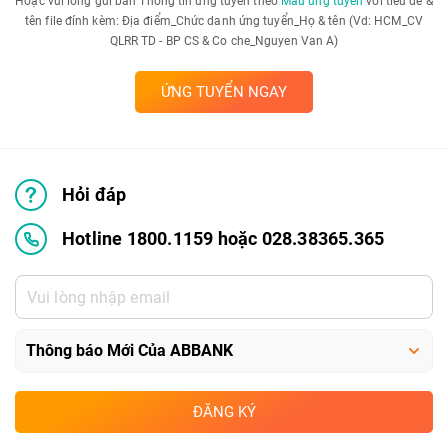
Hoặc vui lòng gửi bản Thông tin ứng tuyển theo
Mẫu ứng tuyển
với tiêu đề &
tên file đính kèm: Địa điểm_Chức danh ứng tuyển_Họ & tên (Vd: HCM_CV
QLRR TD - BP CS & Co che_Nguyen Van A)
ỨNG TUYỂN NGAY
Hỏi đáp
Hotline 1800.1159 hoặc 028.38365.365
ĐĂNG KÝ