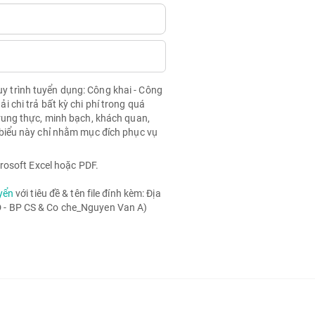
quy trình tuyển dụng: Công khai - Công
chi trả bất kỳ chi phí trong quá
rung thực, minh bạch, khách quan,
biểu này chỉ nhằm mục đích phục vụ
rosoft Excel hoặc PDF.
yển
với tiêu đề & tên file đính kèm: Địa
- BP CS & Co che_Nguyen Van A)