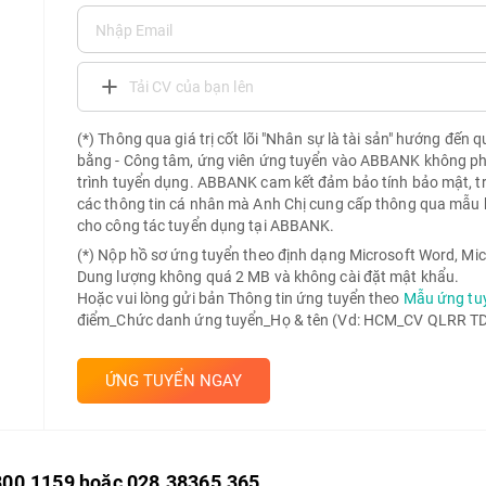
Tải CV của bạn lên
(*) Thông qua giá trị cốt lõi "Nhân sự là tài sản" hướng đến 
bằng - Công tâm, ứng viên ứng tuyển vào ABBANK không phải 
trình tuyển dụng. ABBANK cam kết đảm bảo tính bảo mật, t
các thông tin cá nhân mà Anh Chị cung cấp thông qua mẫu 
cho công tác tuyển dụng tại ABBANK.
(*) Nộp hồ sơ ứng tuyển theo định dạng Microsoft Word, Mic
Dung lượng không quá 2 MB và không cài đặt mật khẩu.
Hoặc vui lòng gửi bản Thông tin ứng tuyển theo
Mẫu ứng tu
điểm_Chức danh ứng tuyển_Họ & tên (Vd: HCM_CV QLRR TD 
ỨNG TUYỂN NGAY
800.1159 hoặc 028.38365.365