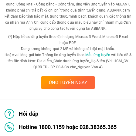
dụng: Công khai - Công bằng - Công tâm, ứng viên ứng tuyển vào ABBANK
không phải chi trả bất kỳ chi phí trong quá trình tuyển dụng. ABBANK cam
kết đảm bảo tính bảo mật, trung thực, minh bạch, khách quan, các thông tin
cá nhân mà Anh Chị cung cấp thông qua mẫu biểu này chỉ nhằm mục đích
phục vụ cho công tác tuyển dụng tại ABBANK.
(*) Nộp hồ sơ ứng tuyển theo định dạng Microsoft Word, Microsoft Excel
hoặc PDF.
Dung lượng không quá 2 MB và không cài đặt mật khẩu.
Hoặc vui lòng gửi bản Thông tin ứng tuyển theo
Mẫu ứng tuyển
với tiêu đề &
tên file đính kèm: Địa điểm_Chức danh ứng tuyển_Họ & tên (Vd: HCM_CV
QLRR TD - BP CS & Co che_Nguyen Van A)
ỨNG TUYỂN NGAY
Hỏi đáp
Hotline 1800.1159 hoặc 028.38365.365