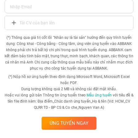
Tải CV của bạn lên
(*) Thông qua giá trị cốt lõi "Nhân sự là tài sản" hướng đến quy trình tuyển
dụng: Công khai - Công bằng - Công tâm, ứng viên ứng tuyển vào ABBANK
không phải chi trả bất kỳ chi phí trong quá trình tuyển dụng. ABBANK cam
kết đảm bảo tính bảo mật, trung thực, minh bạch, khách quan, các thông tin
cá nhân mà Anh Chị cung cấp thông qua mẫu biểu này chỉ nhằm mục đích
phục vụ cho công tác tuyển dụng tại ABBANK.
(*) Nộp hồ sơ ứng tuyển theo định dạng Microsoft Word, Microsoft Excel
hoặc PDF.
Dung lượng không quá 2 MB và không cài đặt mật khẩu.
Hoặc vui lòng gửi bản Thông tin ứng tuyển theo
Mẫu ứng tuyển
với tiêu đề &
tên file đính kèm: Địa điểm_Chức danh ứng tuyển_Họ & tên (Vd: HCM_CV
QLRR TD - BP CS & Co che_Nguyen Van A)
ỨNG TUYỂN NGAY