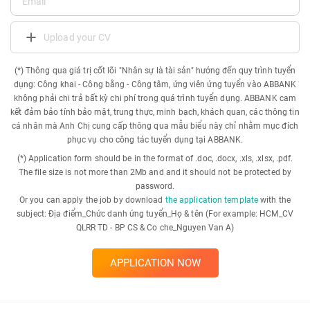
Upload your CV
(*) Thông qua giá trị cốt lõi "Nhân sự là tài sản" hướng đến quy trình tuyển
dụng: Công khai - Công bằng - Công tâm, ứng viên ứng tuyển vào ABBANK
không phải chi trả bất kỳ chi phí trong quá trình tuyển dụng. ABBANK cam
kết đảm bảo tính bảo mật, trung thực, minh bạch, khách quan, các thông tin
cá nhân mà Anh Chị cung cấp thông qua mẫu biểu này chỉ nhằm mục đích
phục vụ cho công tác tuyển dụng tại ABBANK.
(*) Application form should be in the format of .doc, .docx, .xls, .xlsx, .pdf.
The file size is not more than 2Mb and and it should not be protected by
password.
Or you can apply the job by download
the application template
with the
subject: Địa điểm_Chức danh ứng tuyển_Họ & tên (For example: HCM_CV
QLRR TD - BP CS & Co che_Nguyen Van A)
APPLICATION NOW