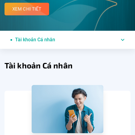
XEM CHI TIẾT
Tài khoản Cá nhân
Tài khoản Cá nhân