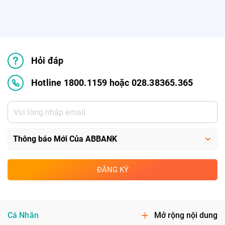
Hỏi đáp
Hotline 1800.1159 hoặc 028.38365.365
ĐĂNG KÝ
Cá Nhân
Mở rộng nội dung