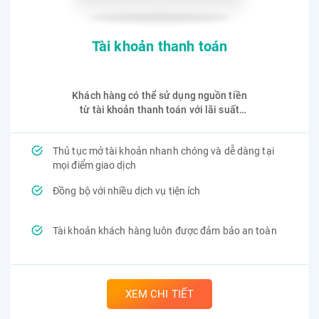
Tài khoản thanh toán
Khách hàng có thể sử dụng nguồn tiền
từ tài khoản thanh toán với lãi suất
không kỳ hạn.
Thủ tục mở tài khoản nhanh chóng và dễ dàng tại
mọi điểm giao dịch
Đồng bộ với nhiều dịch vụ tiện ích
Tài khoản khách hàng luôn được đảm bảo an toàn
XEM CHI TIẾT