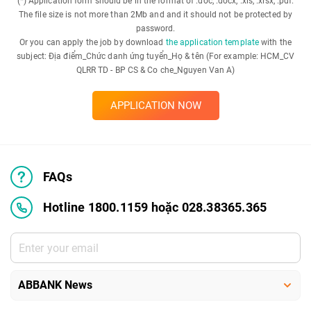
(*) Application form should be in the format of .doc, .docx, .xls, .xlsx, .pdf.
The file size is not more than 2Mb and and it should not be protected by
password.
Or you can apply the job by download
the application template
with the
subject: Địa điểm_Chức danh ứng tuyển_Họ & tên (For example: HCM_CV
QLRR TD - BP CS & Co che_Nguyen Van A)
APPLICATION NOW
FAQs
Hotline 1800.1159 hoặc 028.38365.365