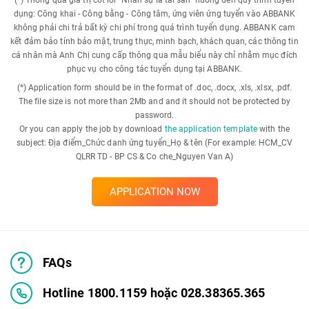
(*) Thông qua giá trị cốt lõi "Nhân sự là tài sản" hướng đến quy trình tuyển
dụng: Công khai - Công bằng - Công tâm, ứng viên ứng tuyển vào ABBANK
không phải chi trả bất kỳ chi phí trong quá trình tuyển dụng. ABBANK cam
kết đảm bảo tính bảo mật, trung thực, minh bạch, khách quan, các thông tin
cá nhân mà Anh Chị cung cấp thông qua mẫu biểu này chỉ nhằm mục đích
phục vụ cho công tác tuyển dụng tại ABBANK.
(*) Application form should be in the format of .doc, .docx, .xls, .xlsx, .pdf.
The file size is not more than 2Mb and and it should not be protected by
password.
Or you can apply the job by download
the application template
with the
subject: Địa điểm_Chức danh ứng tuyển_Họ & tên (For example: HCM_CV
QLRR TD - BP CS & Co che_Nguyen Van A)
APPLICATION NOW
FAQs
Hotline 1800.1159 hoặc 028.38365.365