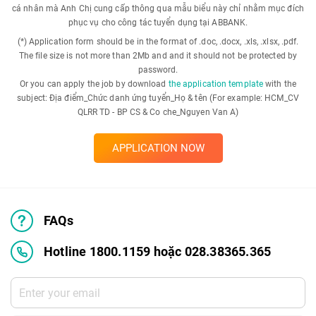
cá nhân mà Anh Chị cung cấp thông qua mẫu biểu này chỉ nhằm mục đích
phục vụ cho công tác tuyển dụng tại ABBANK.
(*) Application form should be in the format of .doc, .docx, .xls, .xlsx, .pdf.
The file size is not more than 2Mb and and it should not be protected by
password.
Or you can apply the job by download
the application template
with the
subject: Địa điểm_Chức danh ứng tuyển_Họ & tên (For example: HCM_CV
QLRR TD - BP CS & Co che_Nguyen Van A)
APPLICATION NOW
FAQs
Hotline 1800.1159 hoặc 028.38365.365