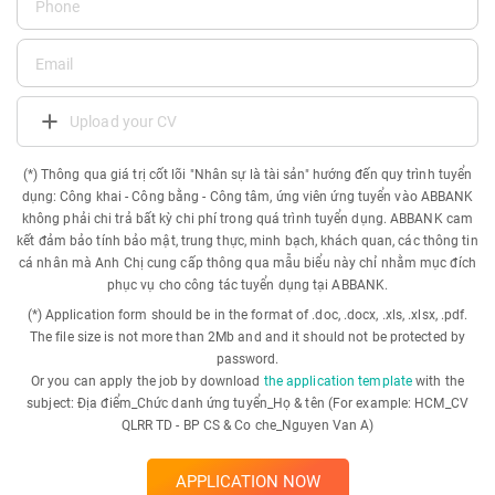
Upload your CV
(*) Thông qua giá trị cốt lõi "Nhân sự là tài sản" hướng đến quy trình tuyển
dụng: Công khai - Công bằng - Công tâm, ứng viên ứng tuyển vào ABBANK
không phải chi trả bất kỳ chi phí trong quá trình tuyển dụng. ABBANK cam
kết đảm bảo tính bảo mật, trung thực, minh bạch, khách quan, các thông tin
cá nhân mà Anh Chị cung cấp thông qua mẫu biểu này chỉ nhằm mục đích
phục vụ cho công tác tuyển dụng tại ABBANK.
(*) Application form should be in the format of .doc, .docx, .xls, .xlsx, .pdf.
The file size is not more than 2Mb and and it should not be protected by
password.
Or you can apply the job by download
the application template
with the
subject: Địa điểm_Chức danh ứng tuyển_Họ & tên (For example: HCM_CV
QLRR TD - BP CS & Co che_Nguyen Van A)
APPLICATION NOW