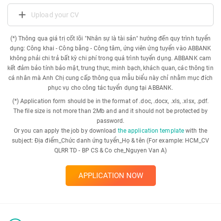
Upload your CV
(*) Thông qua giá trị cốt lõi "Nhân sự là tài sản" hướng đến quy trình tuyển
dụng: Công khai - Công bằng - Công tâm, ứng viên ứng tuyển vào ABBANK
không phải chi trả bất kỳ chi phí trong quá trình tuyển dụng. ABBANK cam
kết đảm bảo tính bảo mật, trung thực, minh bạch, khách quan, các thông tin
cá nhân mà Anh Chị cung cấp thông qua mẫu biểu này chỉ nhằm mục đích
phục vụ cho công tác tuyển dụng tại ABBANK.
(*) Application form should be in the format of .doc, .docx, .xls, .xlsx, .pdf.
The file size is not more than 2Mb and and it should not be protected by
password.
Or you can apply the job by download
the application template
with the
subject: Địa điểm_Chức danh ứng tuyển_Họ & tên (For example: HCM_CV
QLRR TD - BP CS & Co che_Nguyen Van A)
APPLICATION NOW