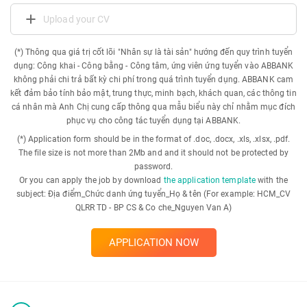
Upload your CV
(*) Thông qua giá trị cốt lõi "Nhân sự là tài sản" hướng đến quy trình tuyển
dụng: Công khai - Công bằng - Công tâm, ứng viên ứng tuyển vào ABBANK
không phải chi trả bất kỳ chi phí trong quá trình tuyển dụng. ABBANK cam
kết đảm bảo tính bảo mật, trung thực, minh bạch, khách quan, các thông tin
cá nhân mà Anh Chị cung cấp thông qua mẫu biểu này chỉ nhằm mục đích
phục vụ cho công tác tuyển dụng tại ABBANK.
(*) Application form should be in the format of .doc, .docx, .xls, .xlsx, .pdf.
The file size is not more than 2Mb and and it should not be protected by
password.
Or you can apply the job by download
the application template
with the
subject: Địa điểm_Chức danh ứng tuyển_Họ & tên (For example: HCM_CV
QLRR TD - BP CS & Co che_Nguyen Van A)
APPLICATION NOW