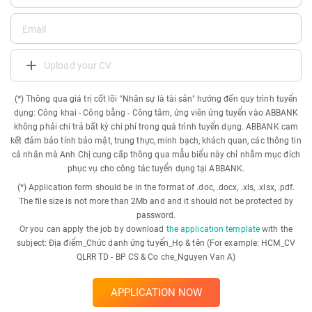
Upload your CV
(*) Thông qua giá trị cốt lõi "Nhân sự là tài sản" hướng đến quy trình tuyển
dụng: Công khai - Công bằng - Công tâm, ứng viên ứng tuyển vào ABBANK
không phải chi trả bất kỳ chi phí trong quá trình tuyển dụng. ABBANK cam
kết đảm bảo tính bảo mật, trung thực, minh bạch, khách quan, các thông tin
cá nhân mà Anh Chị cung cấp thông qua mẫu biểu này chỉ nhằm mục đích
phục vụ cho công tác tuyển dụng tại ABBANK.
(*) Application form should be in the format of .doc, .docx, .xls, .xlsx, .pdf.
The file size is not more than 2Mb and and it should not be protected by
password.
Or you can apply the job by download
the application template
with the
subject: Địa điểm_Chức danh ứng tuyển_Họ & tên (For example: HCM_CV
QLRR TD - BP CS & Co che_Nguyen Van A)
APPLICATION NOW