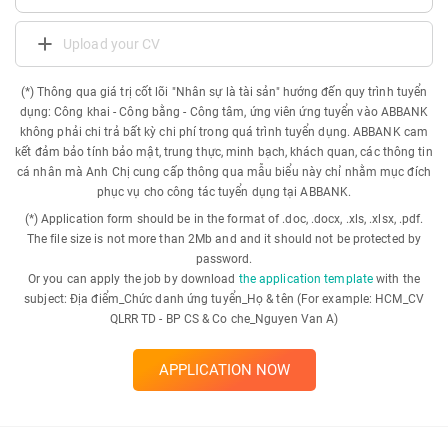
Upload your CV
(*) Thông qua giá trị cốt lõi "Nhân sự là tài sản" hướng đến quy trình tuyển
dụng: Công khai - Công bằng - Công tâm, ứng viên ứng tuyển vào ABBANK
không phải chi trả bất kỳ chi phí trong quá trình tuyển dụng. ABBANK cam
kết đảm bảo tính bảo mật, trung thực, minh bạch, khách quan, các thông tin
cá nhân mà Anh Chị cung cấp thông qua mẫu biểu này chỉ nhằm mục đích
phục vụ cho công tác tuyển dụng tại ABBANK.
(*) Application form should be in the format of .doc, .docx, .xls, .xlsx, .pdf.
The file size is not more than 2Mb and and it should not be protected by
password.
Or you can apply the job by download
the application template
with the
subject: Địa điểm_Chức danh ứng tuyển_Họ & tên (For example: HCM_CV
QLRR TD - BP CS & Co che_Nguyen Van A)
APPLICATION NOW