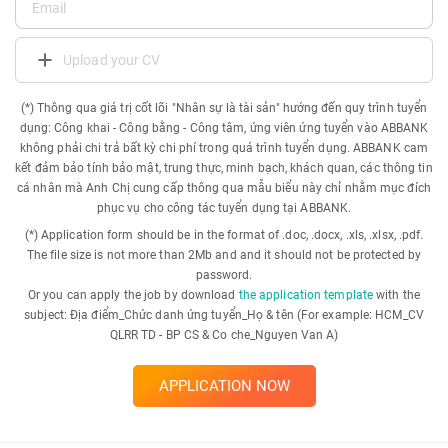
Upload your CV
(*) Thông qua giá trị cốt lõi "Nhân sự là tài sản" hướng đến quy trình tuyển
dụng: Công khai - Công bằng - Công tâm, ứng viên ứng tuyển vào ABBANK
không phải chi trả bất kỳ chi phí trong quá trình tuyển dụng. ABBANK cam
kết đảm bảo tính bảo mật, trung thực, minh bạch, khách quan, các thông tin
cá nhân mà Anh Chị cung cấp thông qua mẫu biểu này chỉ nhằm mục đích
phục vụ cho công tác tuyển dụng tại ABBANK.
(*) Application form should be in the format of .doc, .docx, .xls, .xlsx, .pdf.
The file size is not more than 2Mb and and it should not be protected by
password.
Or you can apply the job by download
the application template
with the
subject: Địa điểm_Chức danh ứng tuyển_Họ & tên (For example: HCM_CV
QLRR TD - BP CS & Co che_Nguyen Van A)
APPLICATION NOW