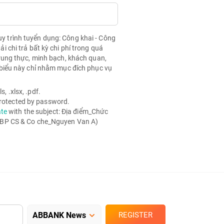
quy trình tuyển dụng: Công khai - Công
chi trả bất kỳ chi phí trong quá
rung thực, minh bạch, khách quan,
biểu này chỉ nhằm mục đích phục vụ
, .xlsx, .pdf.
 protected by password.
ate
with the subject: Địa điểm_Chức
 BP CS & Co che_Nguyen Van A)
REGISTER