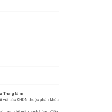
ủa Trung tâm:
ối với các KHDN thuộc phân khúc
mối quan hệ với khách hàng; điều