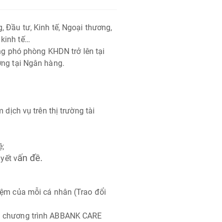
, Đầu tư, Kinh tế, Ngoại thương,
 kinh tế…
ởng phó phòng KHDN trở lên tại
ơng tại Ngân hàng.
 dịch vụ trên thị trường tài
ệ;
ấn đề.
uyết v
iệm của mỗi cá nhân (Trao đổi
và chương trình ABBANK CARE