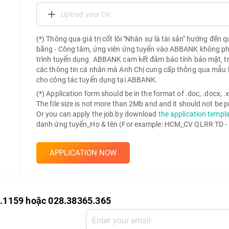
Upload your CV
(*) Thông qua giá trị cốt lõi "Nhân sự là tài sản" hướng đến 
bằng - Công tâm, ứng viên ứng tuyển vào ABBANK không phải 
trình tuyển dụng. ABBANK cam kết đảm bảo tính bảo mật, t
các thông tin cá nhân mà Anh Chị cung cấp thông qua mẫu 
cho công tác tuyển dụng tại ABBANK.
(*) Application form should be in the format of .doc, .docx, .xls
The file size is not more than 2Mb and and it should not be
Or you can apply the job by download
the application templ
danh ứng tuyển_Họ & tên (For example: HCM_CV QLRR TD -
APPLICATION NOW
0.1159 hoặc 028.38365.365