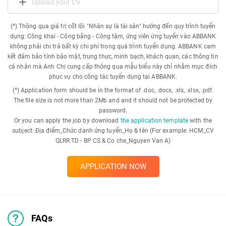
Upload your CV
(*) Thông qua giá trị cốt lõi "Nhân sự là tài sản" hướng đến quy trình tuyển
dụng: Công khai - Công bằng - Công tâm, ứng viên ứng tuyển vào ABBANK
không phải chi trả bất kỳ chi phí trong quá trình tuyển dụng. ABBANK cam
kết đảm bảo tính bảo mật, trung thực, minh bạch, khách quan, các thông tin
cá nhân mà Anh Chị cung cấp thông qua mẫu biểu này chỉ nhằm mục đích
phục vụ cho công tác tuyển dụng tại ABBANK.
(*) Application form should be in the format of .doc, .docx, .xls, .xlsx, .pdf.
The file size is not more than 2Mb and and it should not be protected by
password.
Or you can apply the job by download
the application template
with the
subject: Địa điểm_Chức danh ứng tuyển_Họ & tên (For example: HCM_CV
QLRR TD - BP CS & Co che_Nguyen Van A)
APPLICATION NOW
FAQs