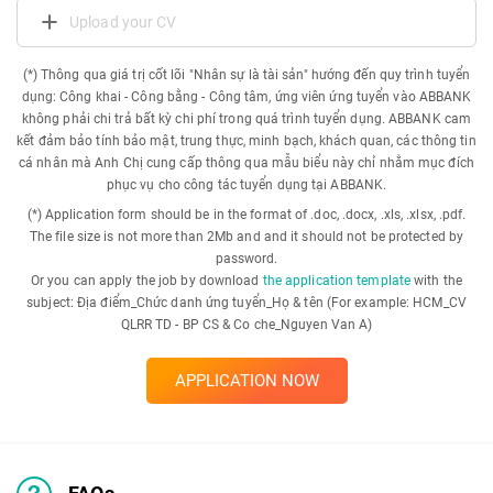
Upload your CV
(*) Thông qua giá trị cốt lõi "Nhân sự là tài sản" hướng đến quy trình tuyển
dụng: Công khai - Công bằng - Công tâm, ứng viên ứng tuyển vào ABBANK
không phải chi trả bất kỳ chi phí trong quá trình tuyển dụng. ABBANK cam
kết đảm bảo tính bảo mật, trung thực, minh bạch, khách quan, các thông tin
cá nhân mà Anh Chị cung cấp thông qua mẫu biểu này chỉ nhằm mục đích
phục vụ cho công tác tuyển dụng tại ABBANK.
(*) Application form should be in the format of .doc, .docx, .xls, .xlsx, .pdf.
The file size is not more than 2Mb and and it should not be protected by
password.
Or you can apply the job by download
the application template
with the
subject: Địa điểm_Chức danh ứng tuyển_Họ & tên (For example: HCM_CV
QLRR TD - BP CS & Co che_Nguyen Van A)
APPLICATION NOW