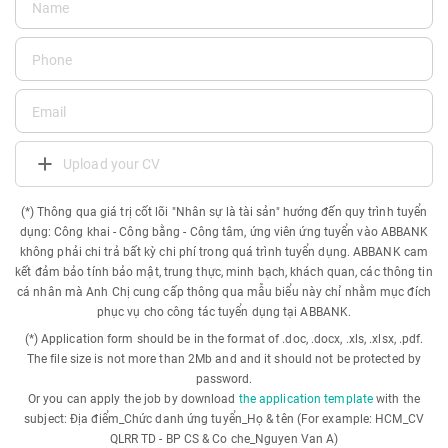
Upload your CV
(*) Thông qua giá trị cốt lõi "Nhân sự là tài sản" hướng đến quy trình tuyển
dụng: Công khai - Công bằng - Công tâm, ứng viên ứng tuyển vào ABBANK
không phải chi trả bất kỳ chi phí trong quá trình tuyển dụng. ABBANK cam
kết đảm bảo tính bảo mật, trung thực, minh bạch, khách quan, các thông tin
cá nhân mà Anh Chị cung cấp thông qua mẫu biểu này chỉ nhằm mục đích
phục vụ cho công tác tuyển dụng tại ABBANK.
(*) Application form should be in the format of .doc, .docx, .xls, .xlsx, .pdf.
The file size is not more than 2Mb and and it should not be protected by
password.
Or you can apply the job by download
the application template
with the
subject: Địa điểm_Chức danh ứng tuyển_Họ & tên (For example: HCM_CV
QLRR TD - BP CS & Co che_Nguyen Van A)