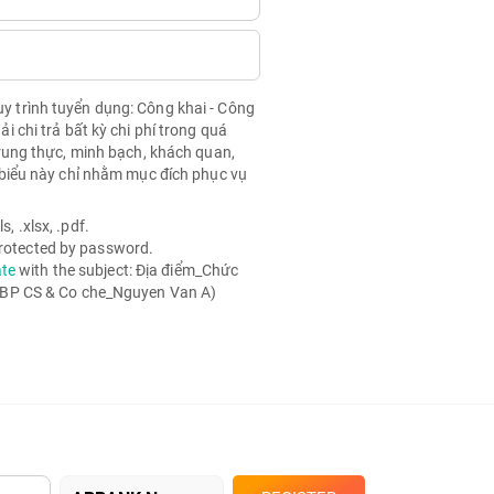
quy trình tuyển dụng: Công khai - Công
chi trả bất kỳ chi phí trong quá
rung thực, minh bạch, khách quan,
biểu này chỉ nhằm mục đích phục vụ
, .xlsx, .pdf.
 protected by password.
ate
with the subject: Địa điểm_Chức
 BP CS & Co che_Nguyen Van A)