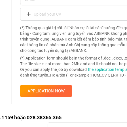
Upload your CV
(*) Thông qua giá trị cốt lõi "Nhân sự là tài sản" hướng đến 
bằng - Công tâm, ứng viên ứng tuyển vào ABBANK không phải 
trình tuyển dụng. ABBANK cam kết đảm bảo tính bảo mật, t
các thông tin cá nhân mà Anh Chị cung cấp thông qua mẫu 
cho công tác tuyển dụng tại ABBANK.
(*) Application form should be in the format of .doc, .docx, .xls
The file size is not more than 2Mb and and it should not be
Or you can apply the job by download
the application templ
danh ứng tuyển_Họ & tên (For example: HCM_CV QLRR TD -
APPLICATION NOW
0.1159 hoặc 028.38365.365