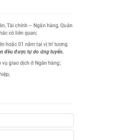
oán, Tài chính – Ngân hàng, Quản
hác có liên quan;
ên hoặc 01 năm tại vị trí tương
lên đều được tự do ứng tuyển.
ệp vụ giao dịch ở Ngân hàng;
hiệp;