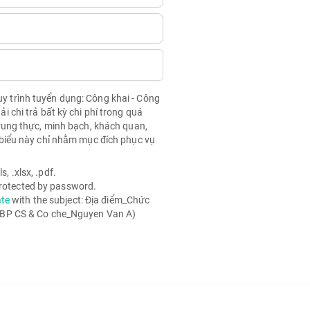
quy trình tuyển dụng: Công khai - Công
chi trả bất kỳ chi phí trong quá
rung thực, minh bạch, khách quan,
biểu này chỉ nhằm mục đích phục vụ
, .xlsx, .pdf.
 protected by password.
ate
with the subject: Địa điểm_Chức
 BP CS & Co che_Nguyen Van A)