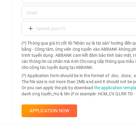
Upload your CV
(*) Thông qua giá trị cốt lõi "Nhân sự là tài sản" hướng đến 
bằng - Công tâm, ứng viên ứng tuyển vào ABBANK không phải 
trình tuyển dụng. ABBANK cam kết đảm bảo tính bảo mật, t
các thông tin cá nhân mà Anh Chị cung cấp thông qua mẫu 
cho công tác tuyển dụng tại ABBANK.
(*) Application form should be in the format of .doc, .docx, .xls
The file size is not more than 2Mb and and it should not be
Or you can apply the job by download
the application templ
danh ứng tuyển_Họ & tên (For example: HCM_CV QLRR TD -
APPLICATION NOW