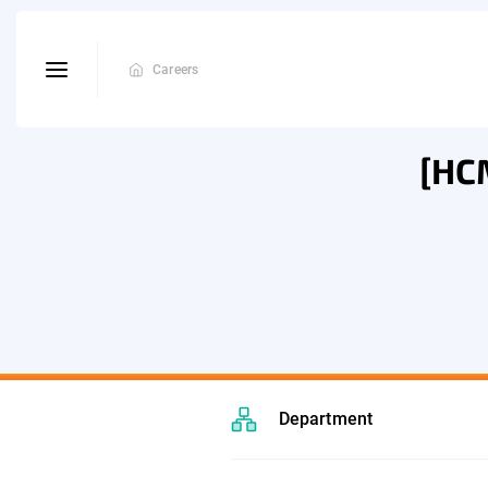
Careers
[HC
Department