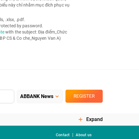
biểu này chỉ nhằm mục đích phục vụ
, .xlsx, .pdf.
 protected by password.
ate
with the subject: Địa điểm_Chức
 BP CS & Co che_Nguyen Van A)
REGISTER
Expand
Contact
About us