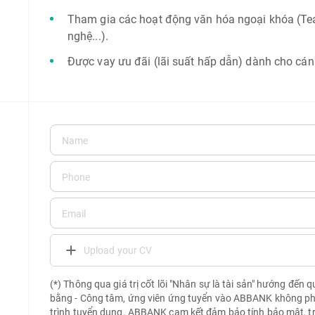
Tham gia các hoạt động văn hóa ngoại khóa (Tea
nghệ...).
Được vay ưu đãi (lãi suất hấp dẫn) dành cho cá
Upload your CV
(*) Thông qua giá trị cốt lõi "Nhân sự là tài sản" hướng đến 
bằng - Công tâm, ứng viên ứng tuyển vào ABBANK không phải 
trình tuyển dụng. ABBANK cam kết đảm bảo tính bảo mật, t