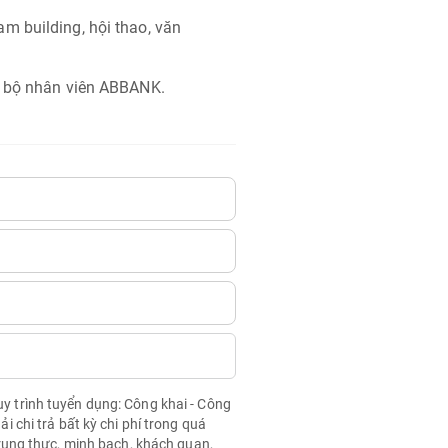
m building, hội thao, văn
n bộ nhân viên ABBANK.
quy trình tuyển dụng: Công khai - Công
chi trả bất kỳ chi phí trong quá
rung thực, minh bạch, khách quan,