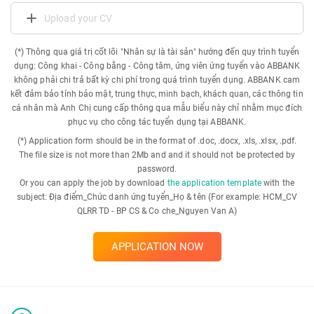
Upload your CV
(*) Thông qua giá trị cốt lõi "Nhân sự là tài sản" hướng đến quy trình tuyển
dụng: Công khai - Công bằng - Công tâm, ứng viên ứng tuyển vào ABBANK
không phải chi trả bất kỳ chi phí trong quá trình tuyển dụng. ABBANK cam
kết đảm bảo tính bảo mật, trung thực, minh bạch, khách quan, các thông tin
cá nhân mà Anh Chị cung cấp thông qua mẫu biểu này chỉ nhằm mục đích
phục vụ cho công tác tuyển dụng tại ABBANK.
(*) Application form should be in the format of .doc, .docx, .xls, .xlsx, .pdf.
The file size is not more than 2Mb and and it should not be protected by
password.
Or you can apply the job by download
the application template
with the
subject: Địa điểm_Chức danh ứng tuyển_Họ & tên (For example: HCM_CV
QLRR TD - BP CS & Co che_Nguyen Van A)
APPLICATION NOW