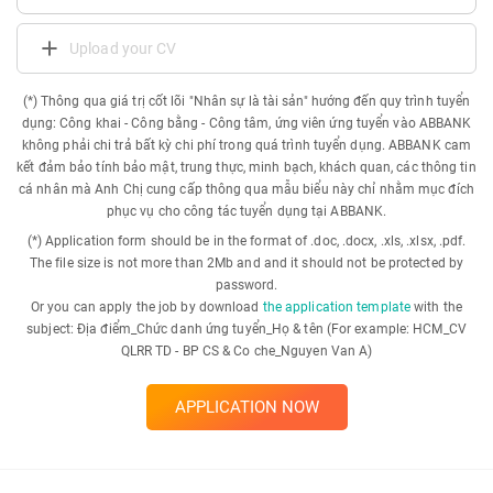
Upload your CV
(*) Thông qua giá trị cốt lõi "Nhân sự là tài sản" hướng đến quy trình tuyển
dụng: Công khai - Công bằng - Công tâm, ứng viên ứng tuyển vào ABBANK
không phải chi trả bất kỳ chi phí trong quá trình tuyển dụng. ABBANK cam
kết đảm bảo tính bảo mật, trung thực, minh bạch, khách quan, các thông tin
cá nhân mà Anh Chị cung cấp thông qua mẫu biểu này chỉ nhằm mục đích
phục vụ cho công tác tuyển dụng tại ABBANK.
(*) Application form should be in the format of .doc, .docx, .xls, .xlsx, .pdf.
The file size is not more than 2Mb and and it should not be protected by
password.
Or you can apply the job by download
the application template
with the
subject: Địa điểm_Chức danh ứng tuyển_Họ & tên (For example: HCM_CV
QLRR TD - BP CS & Co che_Nguyen Van A)
APPLICATION NOW