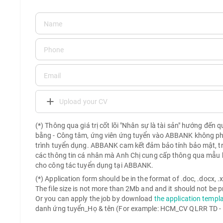
Upload your CV
(*) Thông qua giá trị cốt lõi "Nhân sự là tài sản" hướng đến 
bằng - Công tâm, ứng viên ứng tuyển vào ABBANK không phải 
trình tuyển dụng. ABBANK cam kết đảm bảo tính bảo mật, t
các thông tin cá nhân mà Anh Chị cung cấp thông qua mẫu 
cho công tác tuyển dụng tại ABBANK.
(*) Application form should be in the format of .doc, .docx, .xls
The file size is not more than 2Mb and and it should not be
Or you can apply the job by download
the application templ
danh ứng tuyển_Họ & tên (For example: HCM_CV QLRR TD -