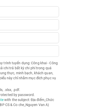
quy trình tuyển dụng: Công khai - Công
chi trả bất kỳ chi phí trong quá
rung thực, minh bạch, khách quan,
biểu này chỉ nhằm mục đích phục vụ
, .xlsx, .pdf.
 protected by password.
ate
with the subject: Địa điểm_Chức
 BP CS & Co che_Nguyen Van A)