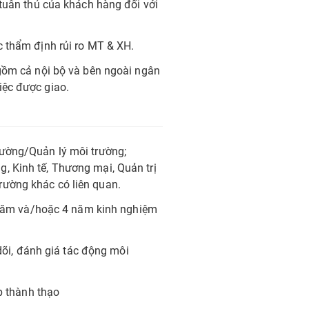
 tuân thủ của khách hàng đối với
c thẩm định rủi ro MT & XH.
 gồm cả nội bộ và bên ngoài ngân
iệc được giao.
rường/Quản lý môi trường;
, Kinh tế, Thương mại, Quản trị
ường khác có liên quan.
 3 năm và/hoặc 4 năm kinh nghiệm
 dõi, đánh giá tác động môi
ếp thành thạo