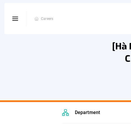
Careers
[Hà 
C
Department