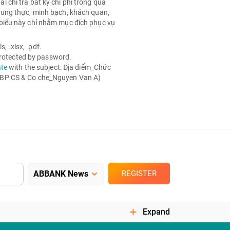
chi trả bất kỳ chi phí trong quá
rung thực, minh bạch, khách quan,
biểu này chỉ nhằm mục đích phục vụ
, .xlsx, .pdf.
 protected by password.
ate
with the subject: Địa điểm_Chức
 BP CS & Co che_Nguyen Van A)
REGISTER
Expand