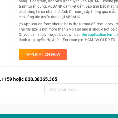
bằng - Công tâm, ứng viên ứng tuyển vào ABBANK không phải 
trình tuyển dụng. ABBANK cam kết đảm bảo tính bảo mật, t
các thông tin cá nhân mà Anh Chị cung cấp thông qua mẫu 
cho công tác tuyển dụng tại ABBANK.
(*) Application form should be in the format of .doc, .docx, .xls
The file size is not more than 2Mb and and it should not be
Or you can apply the job by download
the application templ
danh ứng tuyển_Họ & tên (For example: HCM_CV QLRR TD -
APPLICATION NOW
0.1159 hoặc 028.38365.365