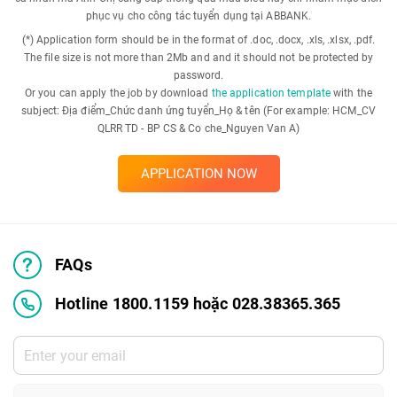
phục vụ cho công tác tuyển dụng tại ABBANK.
(*) Application form should be in the format of .doc, .docx, .xls, .xlsx, .pdf.
The file size is not more than 2Mb and and it should not be protected by
password.
Or you can apply the job by download
the application template
with the
subject: Địa điểm_Chức danh ứng tuyển_Họ & tên (For example: HCM_CV
QLRR TD - BP CS & Co che_Nguyen Van A)
APPLICATION NOW
FAQs
Hotline 1800.1159 hoặc 028.38365.365