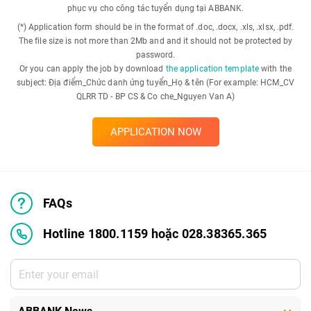
phục vụ cho công tác tuyển dụng tại ABBANK.
(*) Application form should be in the format of .doc, .docx, .xls, .xlsx, .pdf.
The file size is not more than 2Mb and and it should not be protected by
password.
Or you can apply the job by download
the application template
with the
subject: Địa điểm_Chức danh ứng tuyển_Họ & tên (For example: HCM_CV
QLRR TD - BP CS & Co che_Nguyen Van A)
APPLICATION NOW
FAQs
Hotline 1800.1159 hoặc 028.38365.365