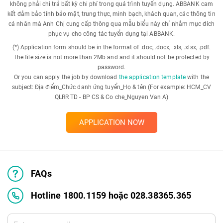
không phải chi trả bất kỳ chi phí trong quá trình tuyển dụng. ABBANK cam
kết đảm bảo tính bảo mật, trung thực, minh bạch, khách quan, các thông tin
cá nhân mà Anh Chị cung cấp thông qua mẫu biểu này chỉ nhằm mục đích
phục vụ cho công tác tuyển dụng tại ABBANK.
(*) Application form should be in the format of .doc, .docx, .xls, .xlsx, .pdf.
The file size is not more than 2Mb and and it should not be protected by
password.
Or you can apply the job by download
the application template
with the
subject: Địa điểm_Chức danh ứng tuyển_Họ & tên (For example: HCM_CV
QLRR TD - BP CS & Co che_Nguyen Van A)
APPLICATION NOW
FAQs
Hotline 1800.1159 hoặc 028.38365.365