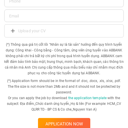
Upload your CV
(*) Thông qua giá trị cốt lõi "Nhân sự là tài sản" hướng đến quy trình tuyển
dụng: Công khai - Công bằng - Công tâm, ứng viên ứng tuyển vào ABBANK
không phải chi trả bất kỳ chi phí trong quá trình tuyển dụng. ABBANK cam
kết đảm bảo tính bảo mật, trung thực, minh bạch, khách quan, các thông tin
cá nhân mà Anh Chị cung cấp thông qua mẫu biểu này chỉ nhằm mục đích
phục vụ cho công tác tuyển dụng tại ABBANK.
(*) Application form should be in the format of .doc, .docx, .xls, .xlsx, .pdf.
The file size is not more than 2Mb and and it should not be protected by
password.
Or you can apply the job by download
the application template
with the
subject: Địa điểm_Chức danh ứng tuyển_Họ & tên (For example: HCM_CV
QLRR TD - BP CS & Co che_Nguyen Van A)
APPLICATION NOW