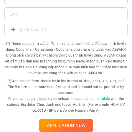
Upload your CV
(*) Thông qua giá trị cốt lõi "Nhân sự là tài sản" hướng đến quy trình tuyển
dụng: Công khai - Công bằng - Công tâm, ứng viên ứng tuyển vào ABBANK
không phải chi trả bất kỳ chi phí trong quá trình tuyển dụng. ABBANK cam
kết đảm bảo tính bảo mật, trung thực, minh bạch, khách quan, các thông tin
cá nhân mà Anh Chị cung cấp thông qua mẫu biểu này chỉ nhằm mục đích
phục vụ cho công tác tuyển dụng tại ABBANK.
(*) Application form should be in the format of .doc, .docx, .xls, .xlsx, .pdf.
The file size is not more than 2Mb and and it should not be protected by
password.
Or you can apply the job by download
the application template
with the
subject: Địa điểm_Chức danh ứng tuyển_Họ & tên (For example: HCM_CV
QLRR TD - BP CS & Co che_Nguyen Van A)
APPLICATION NOW