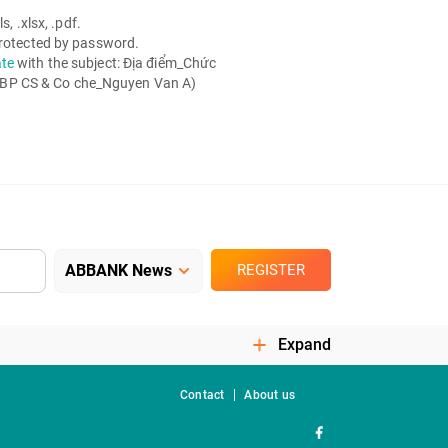
, .xlsx, .pdf.
 protected by password.
ate
with the subject: Địa điểm_Chức
 BP CS & Co che_Nguyen Van A)
REGISTER
Expand
Contact
About us