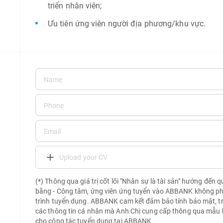
triển nhân viên;
Ưu tiên ứng viên người địa phương/khu vực.
Upload your CV
(*) Thông qua giá trị cốt lõi "Nhân sự là tài sản" hướng đến 
bằng - Công tâm, ứng viên ứng tuyển vào ABBANK không phải 
trình tuyển dụng. ABBANK cam kết đảm bảo tính bảo mật, t
các thông tin cá nhân mà Anh Chị cung cấp thông qua mẫu 
cho công tác tuyển dụng tại ABBANK.