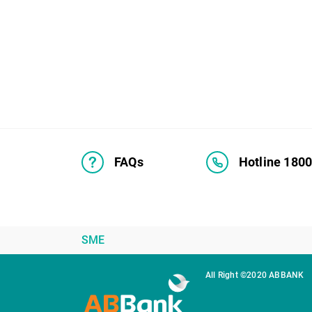
FAQs
Hotline 180
SME
All Right ©2020 ABBANK