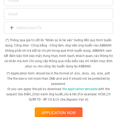
Upload your CV
(*) Thông qua giá trị cốt lõi "Nhân sự là tài sản" hướng đến quy trình tuyển
dụng: Công khai - Công bằng - Công tâm, ứng viên ứng tuyển vào ABBANK
không phải chi trả bất kỳ chi phí trong quá trình tuyển dụng. ABBANK cam
kết đảm bảo tính bảo mật, trung thực, minh bạch, khách quan, các thông tin
cá nhân mà Anh Chị cung cấp thông qua mẫu biểu này chỉ nhằm mục đích
phục vụ cho công tác tuyển dụng tại ABBANK.
(*) Application form should be in the format of .doc, .docx, .xls, .xlsx, .pdf.
The file size is not more than 2Mb and and it should not be protected by
password.
Or you can apply the job by download
the application template
with the
subject: Địa điểm_Chức danh ứng tuyển_Họ & tên (For example: HCM_CV
QLRR TD - BP CS & Co che_Nguyen Van A)
APPLICATION NOW