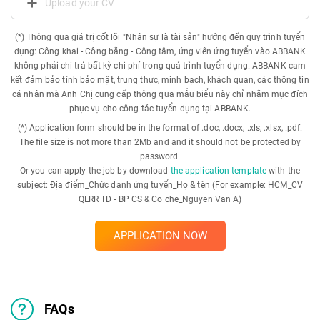
Upload your CV
(*) Thông qua giá trị cốt lõi "Nhân sự là tài sản" hướng đến quy trình tuyển
dụng: Công khai - Công bằng - Công tâm, ứng viên ứng tuyển vào ABBANK
không phải chi trả bất kỳ chi phí trong quá trình tuyển dụng. ABBANK cam
kết đảm bảo tính bảo mật, trung thực, minh bạch, khách quan, các thông tin
cá nhân mà Anh Chị cung cấp thông qua mẫu biểu này chỉ nhằm mục đích
phục vụ cho công tác tuyển dụng tại ABBANK.
(*) Application form should be in the format of .doc, .docx, .xls, .xlsx, .pdf.
The file size is not more than 2Mb and and it should not be protected by
password.
Or you can apply the job by download
the application template
with the
subject: Địa điểm_Chức danh ứng tuyển_Họ & tên (For example: HCM_CV
QLRR TD - BP CS & Co che_Nguyen Van A)
APPLICATION NOW
FAQs