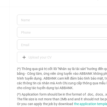
Upload your CV
(*) Thông qua giá trị cốt lõi "Nhân sự là tài sản" hướng đến 
bằng - Công tâm, ứng viên ứng tuyển vào ABBANK không phải 
trình tuyển dụng. ABBANK cam kết đảm bảo tính bảo mật, t
các thông tin cá nhân mà Anh Chị cung cấp thông qua mẫu 
cho công tác tuyển dụng tại ABBANK.
(*) Application form should be in the format of .doc, .docx, .xls
The file size is not more than 2Mb and and it should not be
Or you can apply the job by download
the application templ