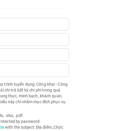
quy trình tuyển dụng: Công khai - Công
chi trả bất kỳ chi phí trong quá
rung thực, minh bạch, khách quan,
biểu này chỉ nhằm mục đích phục vụ
, .xlsx, .pdf.
 protected by password.
ate
with the subject: Địa điểm_Chức