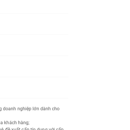
g doanh nghiệp lớn dành cho
ủa khách hàng;
 vệ đề xuất cấp tín dụng với cấp