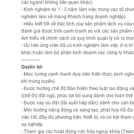
các ngành không liên quan khác)
- Kinh nghiệm từ 1 - 2 năm làm việc trong các tổ chứ
nghiệm làm về mảng Khách hàng doanh nghiệp).
- Hiểu biết tốt về đặc tính của sản phẩm dịch vụ c
đánh giá được tính cạnh tranh so với các sản phẩm củ
Am hiểu về chính sách và quy trình quản lý rủi ro tr
- Ưu tiên ứng viên đã có kinh nghiệm làm việc ở vị t
khác hoặc làm bộ phận kinh doanh các công ty khác
---------------
Quyền lợi:
- Mức lương cạnh tranh dựa trên Kiến thức, kinh ngh
khi trúng tuyển).
- Được hưởng chế độ Bảo hiểm theo luật lao động 
(chế độ đãi ngộ, phúc lợi bổ sung dành cho toàn th
- Được vay ưu đãi (lãi suất hấp dẫn) dành cho cán 
- Môi trường năng động và sáng tạo, phát huy tối đa
việc tốt, đầy đủ phương tiện, thiết bị, có cơ hội tham 
sự nghiệp.
- Tham gia các hoạt động văn hóa ngoại khóa (Team b