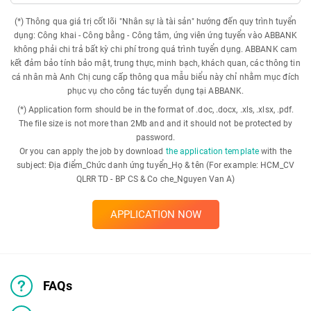
(*) Thông qua giá trị cốt lõi "Nhân sự là tài sản" hướng đến quy trình tuyển
dụng: Công khai - Công bằng - Công tâm, ứng viên ứng tuyển vào ABBANK
không phải chi trả bất kỳ chi phí trong quá trình tuyển dụng. ABBANK cam
kết đảm bảo tính bảo mật, trung thực, minh bạch, khách quan, các thông tin
cá nhân mà Anh Chị cung cấp thông qua mẫu biểu này chỉ nhằm mục đích
phục vụ cho công tác tuyển dụng tại ABBANK.
(*) Application form should be in the format of .doc, .docx, .xls, .xlsx, .pdf.
The file size is not more than 2Mb and and it should not be protected by
password.
Or you can apply the job by download
the application template
with the
subject: Địa điểm_Chức danh ứng tuyển_Họ & tên (For example: HCM_CV
QLRR TD - BP CS & Co che_Nguyen Van A)
APPLICATION NOW
FAQs