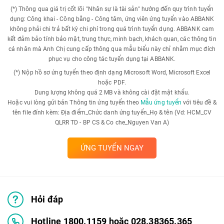
(*) Thông qua giá trị cốt lõi "Nhân sự là tài sản" hướng đến quy trình tuyển
dụng: Công khai - Công bằng - Công tâm, ứng viên ứng tuyển vào ABBANK
không phải chi trả bất kỳ chi phí trong quá trình tuyển dụng. ABBANK cam
kết đảm bảo tính bảo mật, trung thực, minh bạch, khách quan, các thông tin
cá nhân mà Anh Chị cung cấp thông qua mẫu biểu này chỉ nhằm mục đích
phục vụ cho công tác tuyển dụng tại ABBANK.
(*) Nộp hồ sơ ứng tuyển theo định dạng Microsoft Word, Microsoft Excel
hoặc PDF.
Dung lượng không quá 2 MB và không cài đặt mật khẩu.
Hoặc vui lòng gửi bản Thông tin ứng tuyển theo
Mẫu ứng tuyển
với tiêu đề &
tên file đính kèm: Địa điểm_Chức danh ứng tuyển_Họ & tên (Vd: HCM_CV
QLRR TD - BP CS & Co che_Nguyen Van A)
ỨNG TUYỂN NGAY
Hỏi đáp
Hotline 1800.1159 hoặc 028.38365.365