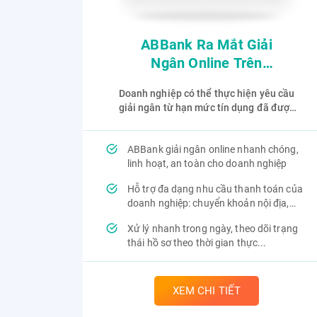
ABBank Ra Mắt Giải
Ngân Online Trên
ABBank Business
Doanh nghiệp có thể thực hiện yêu cầu
giải ngân từ hạn mức tín dụng đã được
cấp ngay trên ABBank Business mà
không cần đến quầy giao dịch hay bổ
ABBank giải ngân online nhanh chóng,
sung hồ sơ giấy phức tạp.
linh hoạt, an toàn cho doanh nghiệp
Hỗ trợ đa dạng nhu cầu thanh toán của
doanh nghiệp: chuyển khoản nội địa,
thanh toán lương...
Xử lý nhanh trong ngày, theo dõi trạng
thái hồ sơ theo thời gian thực...
XEM CHI TIẾT