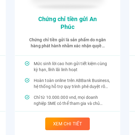
Chứng chỉ tiền gửi An
Phúc
Chứng chỉ tiền gửi là sản phẩm do ngân
hàng phát hành nhằm xác nhận quyền
sở hữu khoản tiền gửi của khách hàng
trong một thời hạn nhất định với mức
Mức sinh lời cao hơn gửi tiết kiệm cùng
lãi suất cố định.
kỳ hạn, lĩnh lãi linh hoạt
Hoàn toàn online trên ABBank Business,
hệ thống hỗ trợ quy trình phê duyệt rõ
ràng, bảo mật đa lớp
Chỉ từ 10.000.000 vnd, mọi doanh
nghiệp SME có thể tham gia và chủ
động chia nhỏ khoản đầu tư
XEM CHI TIẾT