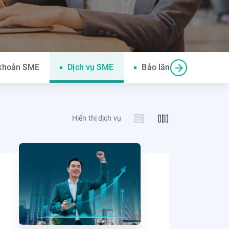
 khoản SME
Dịch vụ SME
Bảo lãnh và Cam kết cấ
Hiển thị dịch vụ