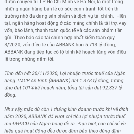
được chuyển từ TP Hồ Chí Minh về Hà Nội, là một trong
những ngân hàng bán lẻ có sức cạnh tranh tốt trên thị
trường nhờ đa dạng sản phẩm và dịch vụ tài chính. Hiện
tại, ngân hàng hoạt động ở các mảng chính là tài trợ, vay
vốn, bảo lãnh, thanh toán quốc tế và các sản phẩm tiền
gửi. Theo báo cáo tài chính hợp nhất kiểm toán quý
3/2020, vốn điều lệ của ABBANK hơn 5.713 tỷ đồng,
ABBANK đang tiếp tục có lộ trình kế hoạch tăng vốn điều
lệ trong những năm tới.
Tính đến hết 30/11/2020, Lợi nhuận trước thuế của Ngân
hàng TMCP An Bình (ABBANK) đạt 1.378 tỷ đồng, tương
ứng đạt 101% kế hoạch năm, tổng tài sản đạt 92.337 tỷ
đồng.
Như vậy, mặc dù còn 1 tháng kinh doanh trước khi về đích
năm 2020, ABBANK đã vượt chỉ tiêu lợi nhuận trước thuế
mà ĐHĐCĐ của Ngân hàng đề ra. Đặc biệt, các chỉ số về
hiệu quả hoạt động đều được đảm bảo theo đúng định