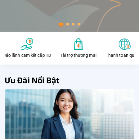
ết cấp TD
Tài trợ thương mại
Thanh toán quốc tế
Ngân hàn
Ưu Đãi Nổi Bật