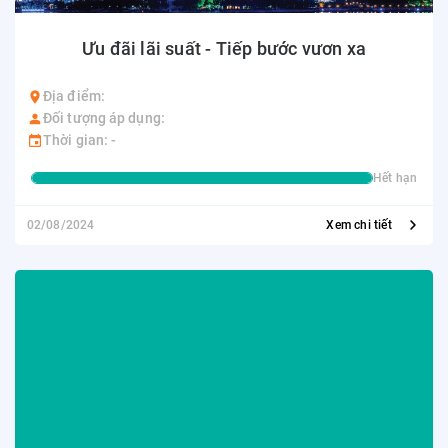
Ưu đãi lãi suất - Tiếp bước vươn xa
Địa điểm:
Đối tượng áp dụng:
Thời gian: -
Hết hạn
02/08/2024
Xem chi tiết